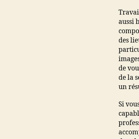
Travai
aussi 
compos
des lie
partic
images
de vou
de la 
un rés
Si vou
capabl
profes
accomp