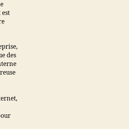
ne
 est
re
eprise,
ue des
nterne
ureuse
ternet,
pour