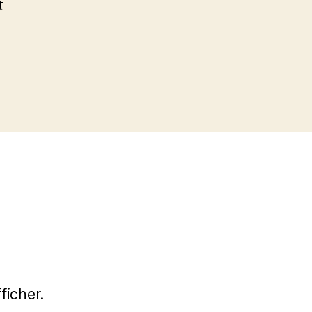
t
s
ficher.