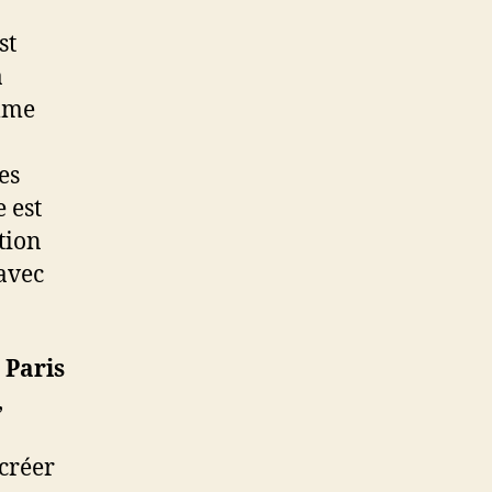
est
a
omme
es
 est
tion
 avec
 Paris
,
créer