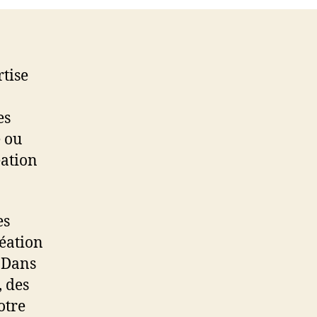
tise
es
e ou
éation
es
réation
. Dans
, des
otre