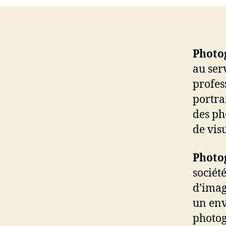
Photo
au ser
profes
portra
des ph
de visu
Photog
sociét
d’imag
un env
photog