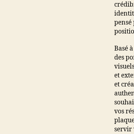
crédib
identi
pensé 
positi
Basé 
des po
visuel
et ext
et cré
authen
souhai
vos ré
plaque
servir 